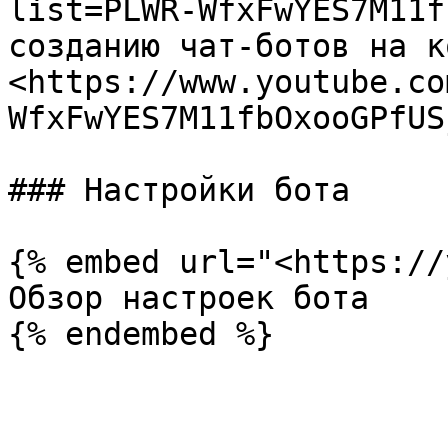
list=PLWR-WfxFwYES7M11f
созданию чат-ботов на к
<https://www.youtube.co
WfxFwYES7M11fbOxooGPfUS
### Настройки бота

{% embed url="<https://
Обзор настроек бота
